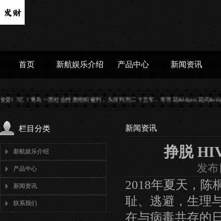
首页
新航娱乐介绍
产品中心
新闻资讯
质组织被判，头目判刑二十五年...
年宵花&ldquo;花式&rdquo;上新 哪种花是&l...
国家
新闻资讯
栏目分类
挣脱 H
新航娱乐介绍
发布日
产品中心
2018年夏天，
新闻资讯
耻、逃避，生理
联系我们
在与病毒共存的