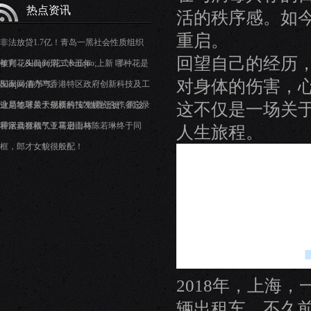
热点资讯
活的秩序感。如
重启。
非法放贷1.7亿！青岛一黑社会性质组织
回望自己的经历
被判，头目判刑二十五年
年宵花&ldquo;花式&rdquo;上新 哪种花是
对身体的伤害，
&ldquo;春节气
国家网信办与香港特区政府创新科技及工
这不仅是一场关于
业局签署关于创新科技发展的合作备忘录
这是地球最大规模的“矿物质迁徙”, 而这
种活动拯救了亚马逊雨林
霍家真有福气！霍启山与陈若琳终于同
人生旅程。
框，郎才女貌很般配！
2018年，上海
辆出租车。不久