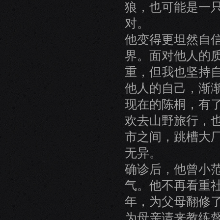
狼，也可能是一
对。
他变得更坦然自
界。面对他人的
重，但我也坚持
他人的自己，渐
现在的陈桐，有
欢去山野旅行，
市之间，跳槽大
无异。
确诊后，他曾小
气。他不再看重社
年，为父母翻修
为母亲请来教练