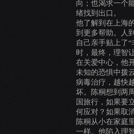
向；也渴求一个
绪找到出口。
他了解到在上海的
到更多帮助。人
自己亲手贴上了“
时，最终，理智
在关爱中心，他
未知的恐惧中拨
病毒治疗，越快
坏。陈桐想到两
国旅行，如果要
何应对？如果取
陈桐从小在家庭
一样。他陷入理