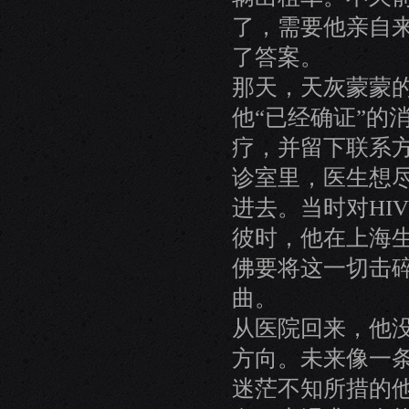
了，需要他亲自
了答案。
那天，天灰蒙蒙
他“已经确证”的
疗，并留下联系
诊室里，医生想
进去。当时对HI
彼时，他在上海
佛要将这一切击
曲。
从医院回来，他
方向。未来像一
迷茫不知所措的